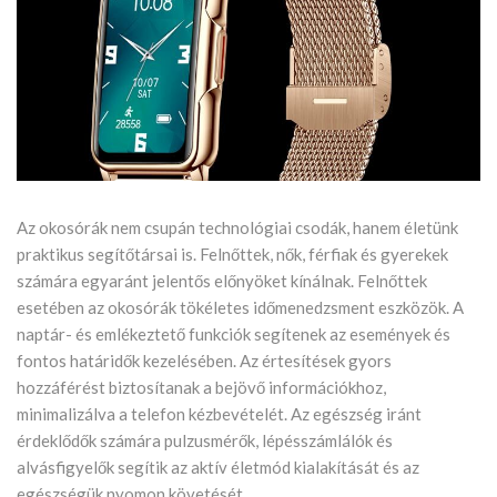
Az okosórák nem csupán technológiai csodák, hanem életünk
praktikus segítőtársai is. Felnőttek, nők, férfiak és gyerekek
számára egyaránt jelentős előnyöket kínálnak. Felnőttek
esetében az okosórák tökéletes időmenedzsment eszközök. A
naptár- és emlékeztető funkciók segítenek az események és
fontos határidők kezelésében. Az értesítések gyors
hozzáférést biztosítanak a bejövő információkhoz,
minimalizálva a telefon kézbevételét. Az egészség iránt
érdeklődők számára pulzusmérők, lépésszámlálók és
alvásfigyelők segítik az aktív életmód kialakítását és az
egészségük nyomon követését.