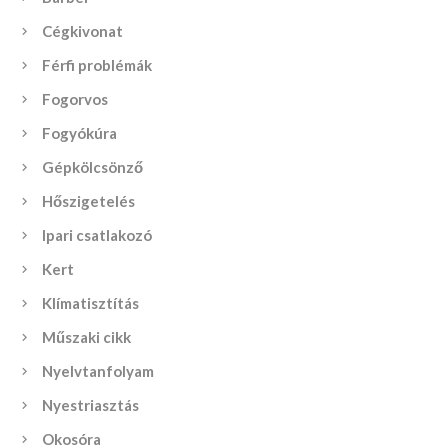
Cégkivonat
Férfi problémák
Fogorvos
Fogyókúra
Gépkölcsönző
Hőszigetelés
Ipari csatlakozó
Kert
Klímatisztítás
Műszaki cikk
Nyelvtanfolyam
Nyestriasztás
Okosóra