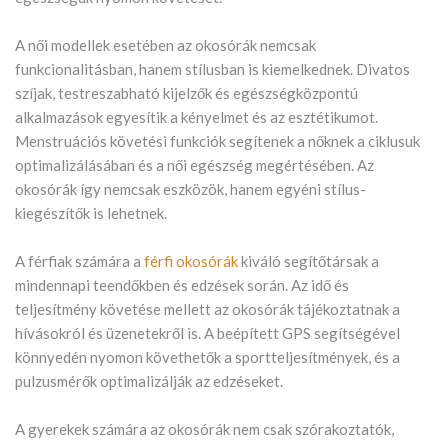
A női modellek esetében az okosórák nemcsak
funkcionalitásban, hanem stílusban is kiemelkednek. Divatos
szíjak, testreszabható kijelzők és egészségközpontú
alkalmazások egyesítik a kényelmet és az esztétikumot.
Menstruációs követési funkciók segítenek a nőknek a ciklusuk
optimalizálásában és a női egészség megértésében. Az
okosórák így nemcsak eszközök, hanem egyéni stílus-
kiegészítők is lehetnek.
A férfiak számára a
férfi okosórák
kiváló segítőtársak a
mindennapi teendőkben és edzések során. Az idő és
teljesítmény követése mellett az okosórák tájékoztatnak a
hívásokról és üzenetekről is. A beépített GPS segítségével
könnyedén nyomon követhetők a sportteljesítmények, és a
pulzusmérők optimalizálják az edzéseket.
A gyerekek számára az okosórák nem csak szórakoztatók,