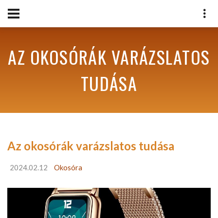
AZ OKOSÓRÁK VARÁZSLATOS
TUDÁSA
Az okosórák varázslatos tudása
2024.02.12
Okosóra