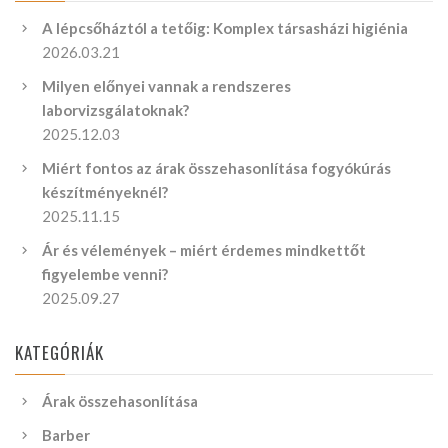
A lépcsőháztól a tetőig: Komplex társasházi higiénia
2026.03.21
Milyen előnyei vannak a rendszeres
laborvizsgálatoknak?
2025.12.03
Miért fontos az árak összehasonlítása fogyókúrás
készítményeknél?
2025.11.15
Ár és vélemények – miért érdemes mindkettőt
figyelembe venni?
2025.09.27
KATEGÓRIÁK
Árak összehasonlítása
Barber