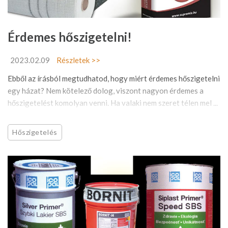
Érdemes hőszigetelni!
2023.02.09
Részletek >>
Ebből az írásból megtudhatod, hogy miért érdemes hőszigetelni
egy házat? Nem kötelező dolog, viszont nagyon érdemes a
hőszigetelést komolyan venni. Ha valaki nem szeret télen mel ...
Hőszigetelés