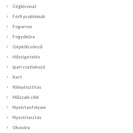
Cégkivonat
Férfi problémák
Fogorvos
Fogyókúra
Gépkölcsönző
Hőszigetelés
Ipari csatlakozó
Kert
Klímatisztítás
Műszaki cikk
Nyelvtanfolyam
Nyestriasztás
Okosóra