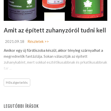
Amit az épített zuhanyzóról tudni kell
2021.09.18
Részletek >>
Amikor egy új fürdőszoba készül, akkor tényleg szárnyalhat a
megrednelők fantáziája. Sokan választják az épített
zuhanykabint, mert sokkal esztétikusabbnak és prkatikusabbnak
tar ...
Hőszigetelés
LEGUTÓBBI ÍRÁSOK