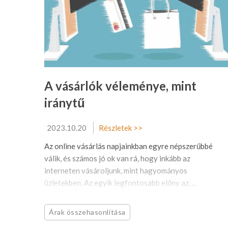
A vásárlók véleménye, mint
iránytű
2023.10.20
Részletek >>
Az online vásárlás napjainkban egyre népszerűbbé
válik, és számos jó ok van rá, hogy inkább az
interneten vásároljunk, mint hagyományos
üzletekben. Az egyik legfontosabb előny az, ...
Árak összehasonlítása