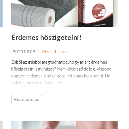
Érdemes hőszigetelni!
2023.02.09
Részletek >>
Ebből az írásból megtudhatod, hogy miért érdemes
hőszigetelni egy házat? Nem kötelező dolog, viszont
nagyon érdemes a hőszigetelést komolyan venni. Ha
valaki nem szeret télen mel ...
Hőszigetelés