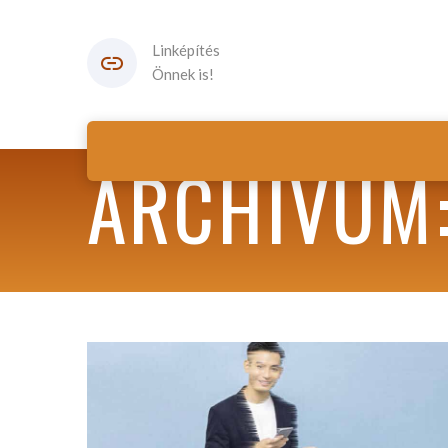
Linképítés
Önnek is!
ARCHIVUM: