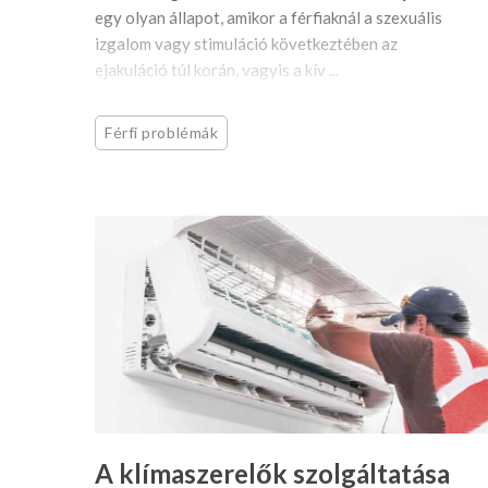
egy olyan állapot, amikor a férfiaknál a szexuális
izgalom vagy stimuláció következtében az
ejakuláció túl korán, vagyis a kív ...
Férfi problémák
A klímaszerelők szolgáltatása