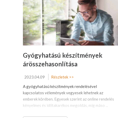
Gyógyhatású készítmények
árösszehasonlítása
2023.04.09
Részletek >>
A gyógyhatású készítmények rendelésével
kapcsolatos vélemények vegyesek lehetnek az
emberek körében. Egyesek szerint az online rendelés
kényelmes és időtakarékos megoldás, míg máso ...