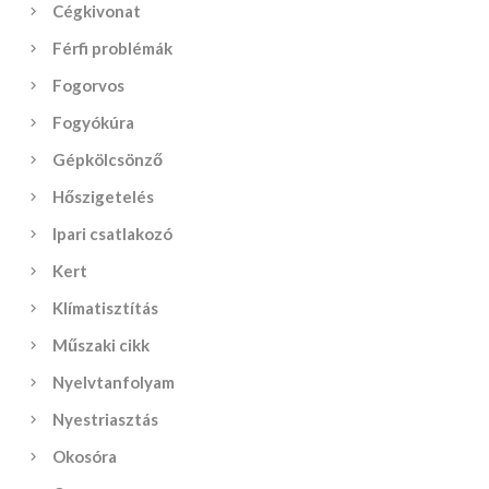
Cégkivonat
Férfi problémák
Fogorvos
Fogyókúra
Gépkölcsönző
Hőszigetelés
Ipari csatlakozó
Kert
Klímatisztítás
Műszaki cikk
Nyelvtanfolyam
Nyestriasztás
Okosóra