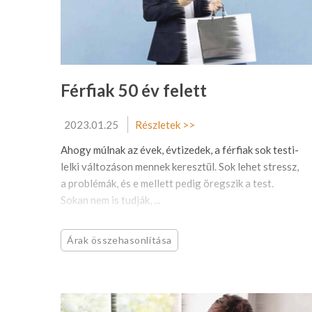
Férfiak 50 év felett
2023.01.25
Részletek >>
Ahogy múlnak az évek, évtizedek, a férfiak sok testi-
lelki változáson mennek keresztül. Sok lehet stressz,
a problémák, és e mellett pedig öregszik a test.
Sokan nem is tudják, ...
Árak összehasonlítása