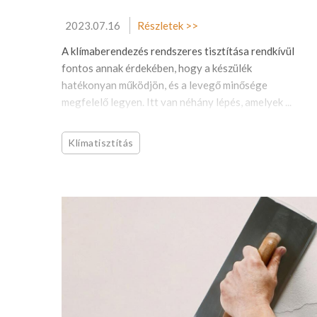
2023.07.16
Részletek >>
A klímaberendezés rendszeres tisztítása rendkívül
fontos annak érdekében, hogy a készülék
hatékonyan működjön, és a levegő minősége
megfelelő legyen. Itt van néhány lépés, amelyek ...
Klímatisztítás