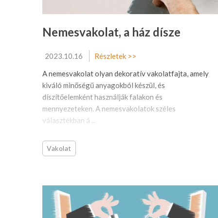
Nemesvakolat, a ház dísze
2023.10.16
Részletek >>
A nemesvakolat olyan dekoratív vakolatfajta, amely
kiváló minőségű anyagokból készül, és
díszítőelemként használják falakon és
mennyezeteken. A nemesvakolatok széles
választékban á ...
Vakolat