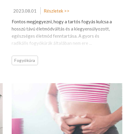
2023.08.01
Részletek >>
Fontos megjegyezni, hogy a tartós fogyás kulcsa a
hosszú távú életmódváltás és a kiegyensúlyozott,
egészséges életmód fenntartása. A gyors és
radikális fogyókúrák általában nem ere ...
Fogyókúra