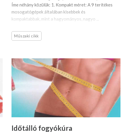
Íme néhány közülük: 1. Kompakt méret: A 9 terítékes
mosogatógépek általában kisebbek és
kompaktabbak, mint a hagyományos, nagyo ...
Műszaki cikk
Időtálló fogyókúra