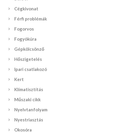
Cégkivonat
Férfi problémák
Fogorvos
Fogyókúra
Gépkölcsönző
Hőszigetelés
Ipari csatlakozó
Kert
Klímatisztítás
Műszaki cikk
Nyelvtanfolyam
Nyestriasztás
Okosóra