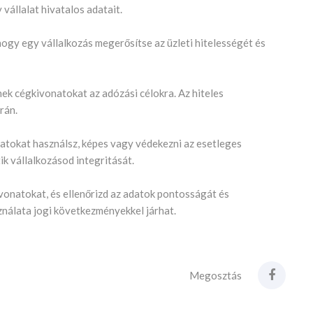
 vállalat hivatalos adatait.
ogy egy vállalkozás megerősítse az üzleti hitelességét és
k cégkivonatokat az adózási célokra. Az hiteles
rán.
natokat használsz, képes vagy védekezni az esetleges
ik vállalkozásod integritását.
ivonatokat, és ellenőrizd az adatok pontosságát és
ználata jogi következményekkel járhat.
Megosztás