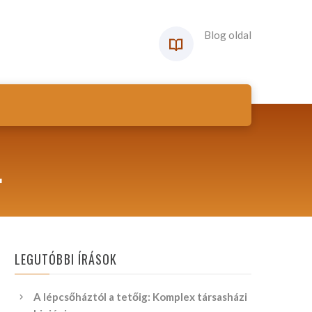
Blog oldal
L
LEGUTÓBBI ÍRÁSOK
A lépcsőháztól a tetőig: Komplex társasházi