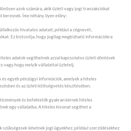
lönösen azok számára, akik üzleti vagy jogi tranzakciókat
t keresnek. Íme néhány ilyen előny:
llalkozás hivatalos adatait, például a cégnevét,
ókat. Ez biztosítja, hogy jogilag megbízható információkra
hiteles adatok segíthetnek azzal kapcsolatos üzleti döntések
 vagy hogy melyik vállalattal üzletelj.
k és egyéb pénzügyi információk, amelyek a hiteles
ezésben és az üzleti költségvetés készítésében.
 intézmények és befektetők gyakran kérnek hiteles
nek egy vállalatba. A hiteles kivonat segíthet a
ok szükségesek lehetnek jogi ügyekhez, például szerződésekhez