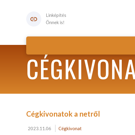
Linképítés
Önnek is!
CÉGKIVONA
Cégkivonatok a netről
2023.11.06
Cégkivonat