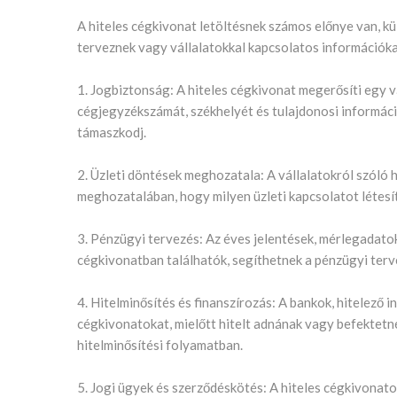
A hiteles cégkivonat letöltésnek számos előnye van, kü
terveznek vagy vállalatokkal kapcsolatos információka
1. Jogbiztonság: A hiteles cégkivonat megerősíti egy vá
cégjegyzékszámát, székhelyét és tulajdonosi informáci
támaszkodj.
2. Üzleti döntések meghozatala: A vállalatokról szóló 
meghozatalában, hogy milyen üzleti kapcsolatot létesíts
3. Pénzügyi tervezés: Az éves jelentések, mérlegadato
cégkivonatban találhatók, segíthetnek a pénzügyi terv
4. Hitelminősítés és finanszírozás: A bankok, hitelező
cégkivonatokat, mielőtt hitelt adnának vagy befektetné
hitelminősítési folyamatban.
5. Jogi ügyek és szerződéskötés: A hiteles cégkivonat