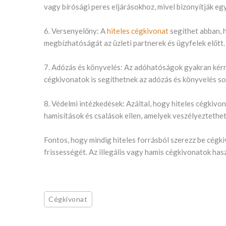
vagy bírósági peres eljárásokhoz, mivel bizonyítják egy
6. Versenyelőny: A
hiteles cégkivonat
segíthet abban, h
megbízhatóságát az üzleti partnerek és ügyfelek előtt.
7. Adózás és könyvelés: Az adóhatóságok gyakran kérne
cégkivonatok is segíthetnek az adózás és könyvelés so
8. Védelmi intézkedések: Azáltal, hogy hiteles cégkivo
hamisítások és csalások ellen, amelyek veszélyeztethet
Fontos, hogy mindig hiteles forrásból szerezz be cégk
frissességét. Az illegális vagy hamis cégkivonatok has
Cégkivonat