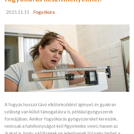
2025.11.15
Fogyókúra
A fogyás hosszú távú elköteleződést igényel, és gyakran
szükség van külső támogatásra is, például gyógyszerek
formájában. Amikor fogyókúrás gyógyszereket keresünk,
nemcsak a hatékonyságot kell figyelembe venni, hanem az
árakat is, hogy a költségek ne jelentsenek túl nagy terhet a