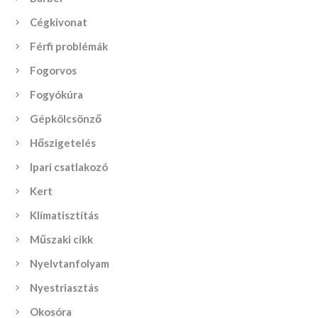
Cégkivonat
Férfi problémák
Fogorvos
Fogyókúra
Gépkölcsönző
Hőszigetelés
Ipari csatlakozó
Kert
Klímatisztítás
Műszaki cikk
Nyelvtanfolyam
Nyestriasztás
Okosóra