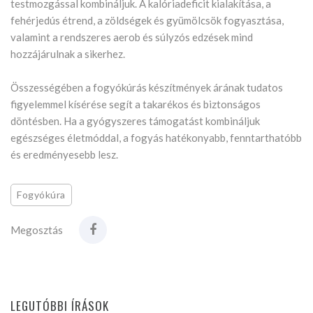
testmozgással kombináljuk. A kalóriadeficit kialakítása, a
fehérjedús étrend, a zöldségek és gyümölcsök fogyasztása,
valamint a rendszeres aerob és súlyzós edzések mind
hozzájárulnak a sikerhez.
Összességében a fogyókúrás készítmények árának tudatos
figyelemmel kísérése segít a takarékos és biztonságos
döntésben. Ha a gyógyszeres támogatást kombináljuk
egészséges életmóddal, a fogyás hatékonyabb, fenntarthatóbb
és eredményesebb lesz.
Fogyókúra
Megosztás
LEGUTÓBBI ÍRÁSOK