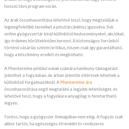
hosszú távú program során.
Az árak összehasonlítása lehetővé teszi, hogy megtaláljuk a
legmegfelelőbb terméket a pénztárcánkhoz igazodva. Sok
online gyógyszertár kínál különböző kedvezményeket, akciókat,
így érdemes körültekintően keresni. A biztonságos forrásból
történő vásárlás szintén kritikus, hiszen csak így garantálható,
hogy a készítmény eredeti és megbízható.
A Phentermine például sokak számára hatékony támogatást
jelenthet a fogyásban, de árban jelentős eltérések lehetnek a
különböző forgalmazóknál. A
Phentermine ára
összehasonlítása segít megtalálni a legjobb lehetőséget, és
lehetővé teszi, hogy a fogyókúra anyagilag is fenntartható
legyen.
Fontos, hogy a gyógyszer önmagában nem elég. A fogyás csak
akkor tartós, ha egészséges étrenddel és rendszeres