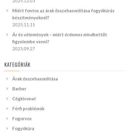
2025.12.03
Miért fontos az árak összehasonlítása fogyókúrás
készítményeknél?
2025.11.15
Ár és vélemények – miért érdemes mindkettőt
figyelembe venni?
2025.09.27
KATEGÓRIÁK
Árak összehasonlítása
Barber
Cégkivonat
Férfi problémák
Fogorvos
Fogyókúra