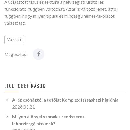
A választott típus és textúra a helyiség stílusától és
funkciójától függően változhat. Az ár is változó lehet, attól
függően, hogy milyen típusú és minőségű nemesvakolatot
választasz.
Vakolat
Megosztás
LEGUTÓBBI ÍRÁSOK
A lépcsőháztól a tetőig: Komplex társasházi higiénia
2026.03.21
Milyen előnyei vannak a rendszeres
laborvizsgálatoknak?