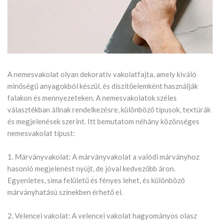
A nemesvakolat olyan dekoratív vakolatfajta, amely kiváló
minőségű anyagokból készül, és díszítőelemként használják
falakon és mennyezeteken. A nemesvakolatok széles
választékban állnak rendelkezésre, különböző típusok, textúrák
és megjelenések szerint. Itt bemutatom néhány közönséges
nemesvakolat típust:
1. Márványvakolat: A márványvakolat a valódi márványhoz
hasonló megjelenést nyújt, de jóval kedvezőbb áron.
Egyenletes, sima felületű és fényes lehet, és különböző
márványhatású színekben érhető el.
2. Velencei vakolat: A velencei vakolat hagyományos olasz