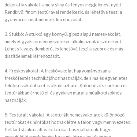
dekoratív vakolat, amely sima és fényes megjelenést nyújt.
Rendkívül finom textúrával rendelkezik, és lehetővé teszi a
gyönyörű színátmenetek létrehozását.
3. Stukkó: A stukkó egy könnyű, gipsz alapú nemesvakolat,
amelyet gyakran mennyezeteken alkalmaznak díszítésként.
Lehet sík vagy domború, és lehetővé teszi a szobrok és más
díszítőelemek létrehozását.
4. Freskóvakolat: A freskóvakolat hagyományosan a
freskófestés technikájához használják, de sima és egyenletes
felületű vakolatként is alkalmazható. Különböző színekben és
textúrákban érhető el, és gyakran muralis műalkotásokhoz
használják.
5. Texturált vakolat: A texturált nemesvakolatok különböző
textúrákat és mintákat hoznak létre a falon vagy mennyezeten.
Például strukturált vakolatokat használhatunk, hogy
egyedülálló megjelenést hozzunk létre a helyiségben.