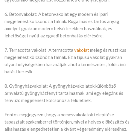
6. Betonvakolat: A betonvakolat egy modern és ipari
megjelenést kölcsönöz a falnak. Rugalmas és tartós anyag,
amelyet gyakran modern belső terekben használnak, és
lehetőséget nyújt az egyedi betonhatás elérésére.
7. Terracotta vakolat: A terracotta
vakolat
meleg és rusztikus
megjelenést kölcsönöz a falnak. Ez a típusú vakolat gyakran
olyan helyiségekben használják, ahol a természetes, földszínű
hatást keresik.
8. Gyöngyházvakolat: A gyöngyházvakolatok különböző
árnyalatú gyöngyházfényt tartalmaznak, ami egy elegáns és
fényűző megjelenést kölcsönöz a felületnek.
Fontos megjegyezni, hogy a nemesvakolatok telepítése
tapasztalt szakemberrel történjen, mivel a helyes előkészítés és
alkalmazás elengedhetetlen a kívánt végeredmény eléréséhez.