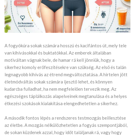
A fogyókúra sokak számára hosszú és kacifántos út, mely tele
van kihívásokkal és buktatókkal. Az emberek általában
motiváltan vágnak bele, de hamar rá kell jönniük, hogy a
sikerhez komoly erőfeszítésekre van szükség. Az első és talán
legnagyobb kihívás az étrend megváltoztatása. A hirtelen jött
életmódváltás sokak számára ijesztő lehet, és könnyen
kudarcba fulladhat, ha nem megfelelően tervezik meg. Az
egészséges táplálkozás alapelveinek megtanulása és a helyes
étkezési szokások kialakítása elengedhetetlen a sikerhez.
A második fontos lépés a rendszeres testmozgás beillesztése
az életbe. A mozgás nélkülözhetetlen a fogyás szempontjából,
de sokan küzdenek azzal, hogy időt találjanak rá, vagy hogy