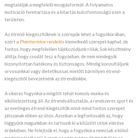
megtalálják a megfelelő mozgásformát. A folyamatos
motiváció fenntartása és a kitartás kulcsfontosságú ezen a
területen.
Az étrend-kiegészítőknek is szerepük lehet a fogyókúrában,
ezért a
Phentermine rendelés
kiemelkedő szerepet kaphat, de
fontos, hogy megfelelően tájékozódjunk róluk. Sok készítmény
állítja, hogy csodát tesz a fogyásban, de nem mindegyik
bizonyítottan hatékony és biztonságos. Mindig konzultáljunk
orvosunkkal vagy dietetikussal, mielőtt bármilyen étrend-
kiegészítőt bevezetnénk az étrendünkbe.
A sikeres fogyókúra mögött tehát komoly munka és
elkötelezettség áll. Az étrendváltoztatás, a rendszeres sport és
az esetleges étrend-kiegészítők mind-mind fontos szerepet
játszanak ebben az úton. Azonban a legfontosabb az, hogy
higgyünk magunkban és tartsunk ki a kitűzött célok elérése
érdekében. Ne felejtsük el, hogy a fogyókúra nemcsak a külső
megjelenésről szól, hanem az egészséges életmódról és az