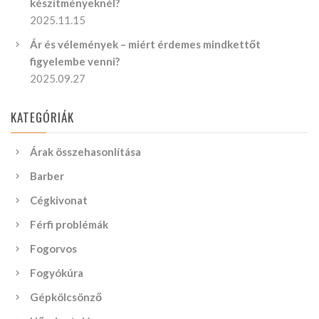
készítményeknél?
2025.11.15
Ár és vélemények – miért érdemes mindkettőt
figyelembe venni?
2025.09.27
KATEGÓRIÁK
Árak összehasonlítása
Barber
Cégkivonat
Férfi problémák
Fogorvos
Fogyókúra
Gépkölcsönző