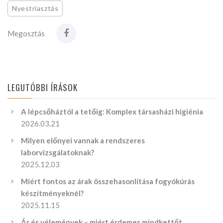
Nyestriasztás
Megosztás
LEGUTÓBBI ÍRÁSOK
A lépcsőháztól a tetőig: Komplex társasházi higiénia
2026.03.21
Milyen előnyei vannak a rendszeres
laborvizsgálatoknak?
2025.12.03
Miért fontos az árak összehasonlítása fogyókúrás
készítményeknél?
2025.11.15
Ár és vélemények – miért érdemes mindkettőt