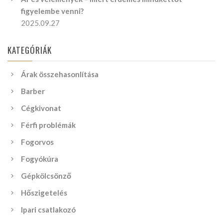
figyelembe venni?
2025.09.27
KATEGÓRIÁK
Árak összehasonlítása
Barber
Cégkivonat
Férfi problémák
Fogorvos
Fogyókúra
Gépkölcsönző
Hőszigetelés
Ipari csatlakozó