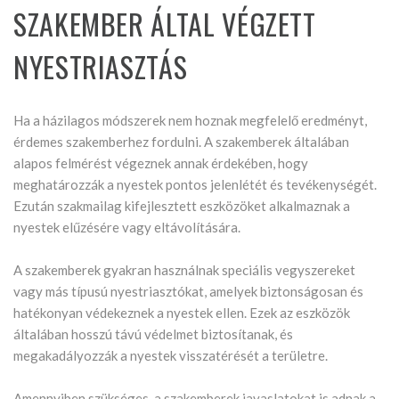
SZAKEMBER ÁLTAL VÉGZETT
NYESTRIASZTÁS
Ha a házilagos módszerek nem hoznak megfelelő eredményt,
érdemes szakemberhez fordulni. A szakemberek általában
alapos felmérést végeznek annak érdekében, hogy
meghatározzák a nyestek pontos jelenlétét és tevékenységét.
Ezután szakmailag kifejlesztett eszközöket alkalmaznak a
nyestek elűzésére vagy eltávolítására.
A szakemberek gyakran használnak speciális vegyszereket
vagy más típusú nyestriasztókat, amelyek biztonságosan és
hatékonyan védekeznek a nyestek ellen. Ezek az eszközök
általában hosszú távú védelmet biztosítanak, és
megakadályozzák a nyestek visszatérését a területre.
Amennyiben szükséges, a szakemberek javaslatokat is adnak a