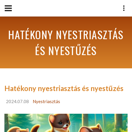
HATÉKONY NYESTRIASZTÁS
ÉS NYESTŰZÉS
Hatékony nyestriasztás és nyestűzés
2024.07.08
Nyestriasztás