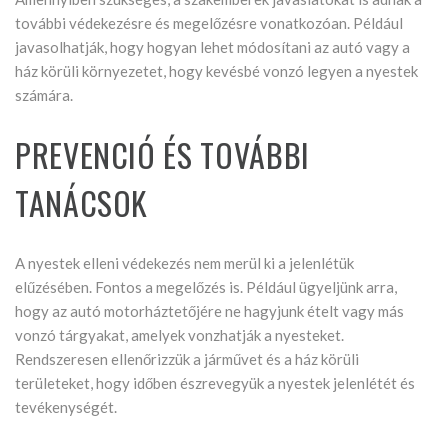
további védekezésre és megelőzésre vonatkozóan. Például
javasolhatják, hogy hogyan lehet módosítani az autó vagy a
ház körüli környezetet, hogy kevésbé vonzó legyen a nyestek
számára.
PREVENCIÓ ÉS TOVÁBBI
TANÁCSOK
A nyestek elleni védekezés nem merül ki a jelenlétük
elűzésében. Fontos a megelőzés is. Például ügyeljünk arra,
hogy az autó motorháztetőjére ne hagyjunk ételt vagy más
vonzó tárgyakat, amelyek vonzhatják a nyesteket.
Rendszeresen ellenőrizzük a járművet és a ház körüli
területeket, hogy időben észrevegyük a nyestek jelenlétét és
tevékenységét.