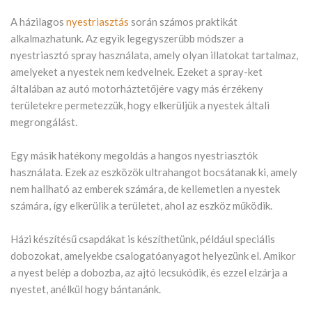
A házilagos
nyestriasztás
során számos praktikát
alkalmazhatunk. Az egyik legegyszerűbb módszer a
nyestriasztó spray használata, amely olyan illatokat tartalmaz,
amelyeket a nyestek nem kedvelnek. Ezeket a spray-ket
általában az autó motorháztetőjére vagy más érzékeny
területekre permetezzük, hogy elkerüljük a nyestek általi
megrongálást.
Egy másik hatékony megoldás a hangos nyestriasztók
használata. Ezek az eszközök ultrahangot bocsátanak ki, amely
nem hallható az emberek számára, de kellemetlen a nyestek
számára, így elkerülik a területet, ahol az eszköz működik.
Házi készítésű csapdákat is készíthetünk, például speciális
dobozokat, amelyekbe csalogatóanyagot helyezünk el. Amikor
a nyest belép a dobozba, az ajtó lecsukódik, és ezzel elzárja a
nyestet, anélkül hogy bántanánk.