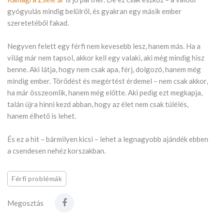
gyógyulás mindig belülről, és gyakran egy másik ember
szeretetéből fakad.
Negyven felett egy férfi nem kevesebb lesz, hanem más. Ha a
világ már nem tapsol, akkor kell egy valaki, aki még mindig hisz
benne. Aki látja, hogy nem csak apa, férj, dolgozó, hanem még
mindig ember. Törődést és megértést érdemel – nem csak akkor,
ha már összeomlik, hanem még előtte. Aki pedig ezt megkapja,
talán újra hinni kezd abban, hogy az élet nem csak túlélés,
hanem élhető is lehet.
És ez a hit – bármilyen kicsi – lehet a legnagyobb ajándék ebben
a csendesen nehéz korszakban.
Férfi problémák
Megosztás