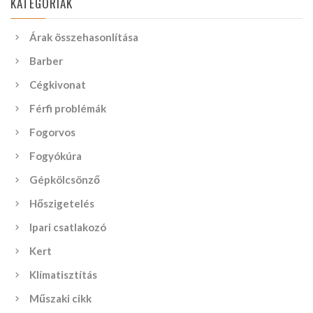
KATEGÓRIÁK
Árak összehasonlítása
Barber
Cégkivonat
Férfi problémák
Fogorvos
Fogyókúra
Gépkölcsönző
Hőszigetelés
Ipari csatlakozó
Kert
Klímatisztítás
Műszaki cikk