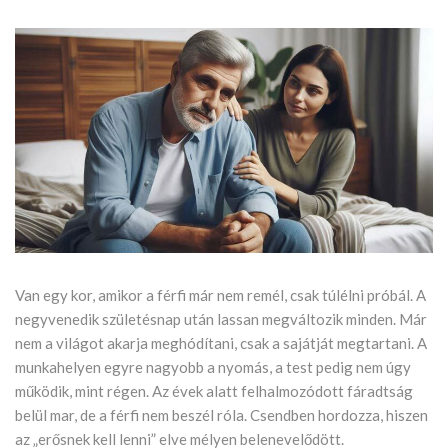
Van egy kor, amikor a férfi már nem remél, csak túlélni próbál. A
negyvenedik születésnap után lassan megváltozik minden. Már
nem a világot akarja meghódítani, csak a sajátját megtartani. A
munkahelyen egyre nagyobb a nyomás, a test pedig nem úgy
működik, mint régen. Az évek alatt felhalmozódott fáradtság
belül mar, de a férfi nem beszél róla. Csendben hordozza, hiszen
az „erősnek kell lenni” elve mélyen belenevelődött.