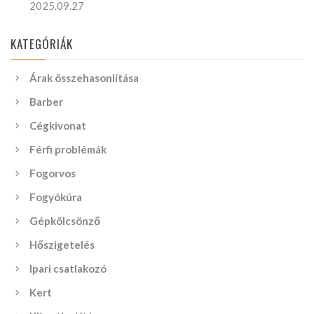
2025.09.27
KATEGÓRIÁK
Árak összehasonlítása
Barber
Cégkivonat
Férfi problémák
Fogorvos
Fogyókúra
Gépkölcsönző
Hőszigetelés
Ipari csatlakozó
Kert