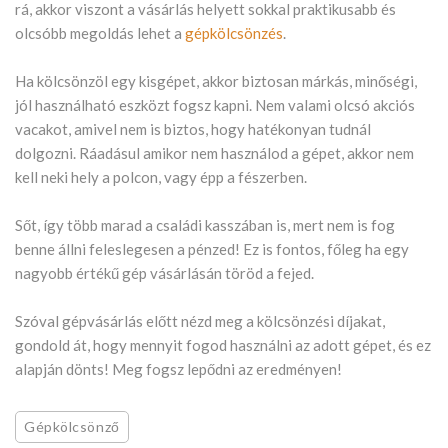
rá, akkor viszont a vásárlás helyett sokkal praktikusabb és
olcsóbb megoldás lehet a
gépkölcsönzés
.
Ha kölcsönzöl egy kisgépet, akkor biztosan márkás, minőségi,
jól használható eszközt fogsz kapni. Nem valami olcsó akciós
vacakot, amivel nem is biztos, hogy hatékonyan tudnál
dolgozni. Ráadásul amikor nem használod a gépet, akkor nem
kell neki hely a polcon, vagy épp a fészerben.
Sőt, így több marad a családi kasszában is, mert nem is fog
benne állni feleslegesen a pénzed! Ez is fontos, főleg ha egy
nagyobb értékű gép vásárlásán töröd a fejed.
Szóval gépvásárlás előtt nézd meg a kölcsönzési díjakat,
gondold át, hogy mennyit fogod használni az adott gépet, és ez
alapján dönts! Meg fogsz lepődni az eredményen!
Gépkölcsönző